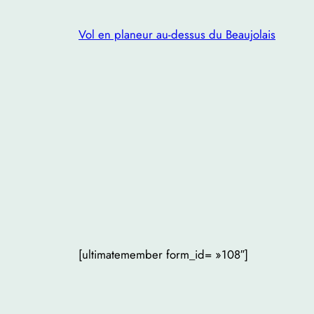
Aller
au
Vol en planeur au-dessus du Beaujolais
contenu
[ultimatemember form_id= »108″]